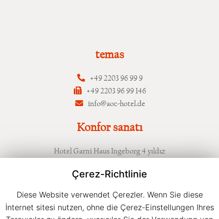
temas
+49 2203 96 99 9
+49 2203 96 99 146
info@aoc-hotel.de
Konfor sanatı
Hotel Garni Haus Ingeborg 4 yıldız
Grengeler Mauspfad 79
Çerez-Richtlinie
D-51147 Köln (Porz-Wahnheide)
Diese Website verwendet Çerezler. Wenn Sie diese
Çalışma saatleri
İnternet sitesi nutzen, ohne die Çerez-Einstellungen Ihres