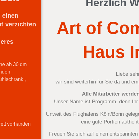
Herzlich 
f einen
Art of Com
ht verzichten
heres
Haus I
che ab 30 qm
anden
Liebe seh
ühlschrank ,
wir sind weiterhin für Sie da und e
Alle Mitarbeiter werden
Unser Name ist Programm, denn Ihr 
Unweit des Flughafens Köln/Bonn gelege
eine gute Portion authen
ett vorhanden
Freuen Sie sich auf einen entspannten 