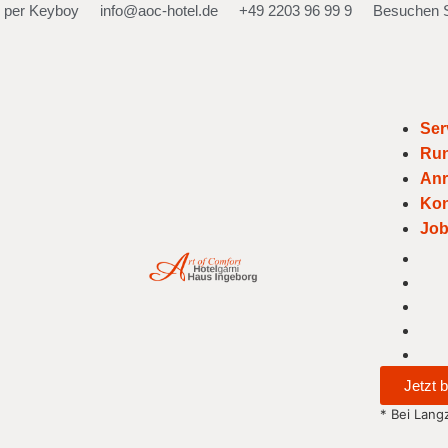
 per Keyboy
info@aoc-hotel.de
+49 2203 96 99 9
Besuchen S
Ser
Run
Anr
Kon
Jo
Jetzt 
* Bei Lang